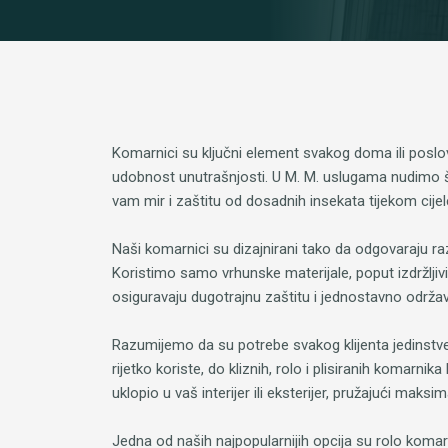
Komarnici su ključni element svakog doma ili poslovn
udobnost unutrašnjosti. U M. M. uslugama nudimo šir
vam mir i zaštitu od dosadnih insekata tijekom cijel
Naši komarnici su dizajnirani tako da odgovaraju raz
Koristimo samo vrhunske materijale, poput izdržljivi
osiguravaju dugotrajnu zaštitu i jednostavno održa
Razumijemo da su potrebe svakog klijenta jedinstven
rijetko koriste, do kliznih, rolo i plisiranih komarn
uklopio u vaš interijer ili eksterijer, pružajući maksi
Jedna od naših najpopularnijih opcija su rolo komar