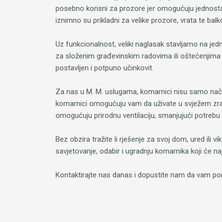
posebno korisni za prozore jer omogućuju jednostav
iznimno su prikladni za velike prozore, vrata te balk
Uz funkcionalnost, veliki naglasak stavljamo na je
za složenim građevinskim radovima ili oštećenjima 
postavljen i potpuno učinkovit.
Za nas u M. M. uslugama, komarnici nisu samo način 
komarnici omogućuju vam da uživate u svježem zraku 
omogućuju prirodnu ventilaciju, smanjujući potrebu 
Bez obzira tražite li rješenje za svoj dom, ured ili 
savjetovanje, odabir i ugradnju komarnika koji će n
Kontaktirajte nas danas i dopustite nam da vam pom