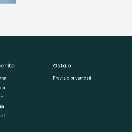
enito
Ostalo
tna
Pravila o privatnosti
ma
ge
ija
akt