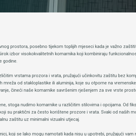
og prostora, posebno tijekom toplijih mjeseci kada je važno zaštititi
ok izbor visokokvalitetnih komarnika koji kombiniraju funkcionalnost,
e godine.
ličitim vrstama prozora i vrata, pružajući učinkovitu zaštitu bez kompr
h mreža od stakloplastike ili aluminija, koje su otporne na vremenske 
vanje, čineći naše komarnike savršenim rješenjem za sve vrste prost
e, stoga nudimo komarnike u različitim stilovima i opcijama. Od fiksn
ika koji su praktični za često korištene prozore i vrata. Svaki od naših
malnu zaštitu uz minimalni vizualni utjecaj.
nici, koji se lako mogu namotati kada nisu u upotrebi, pružajući vam