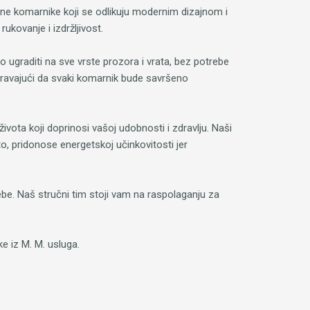
ane komarnike koji se odlikuju modernim dizajnom i
ukovanje i izdržljivost.
 ugraditi na sve vrste prozora i vrata, bez potrebe
guravajući da svaki komarnik bude savršeno
ota koji doprinosi vašoj udobnosti i zdravlju. Naši
o, pridonose energetskoj učinkovitosti jer
trebe. Naš stručni tim stoji vam na raspolaganju za
e iz M. M. usluga.