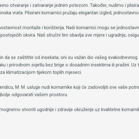
no otvaranje i zatvaranje jednim potezom. Također, nudimo i plisir
onska vrata. Plisirani komarnici pružaju elegantan izgled, jednostavno r
dnostavnost montaže i korištenja. Naši komarnici mogu se jednostavno
postojećih okvira. Naš stručni tim obavlja sve mjere i ugradnje, osi
da se zaštitite od insekata; oni su važan dio vašeg svakodnevnog živ
i prirodnom svjetlu bez brige o dosadnim insektima ili prašini. Uz t
za klimatizacijom tijekom toplih mjeseci.
vikendicu, M. M. usluge nudi komarnike koji će zadovoljiti sve vaše po
ajbolje odgovarati vašem prostoru.
ognemo stvoriti ugodnije i zdravije okruženje uz kvalitetne komarnik