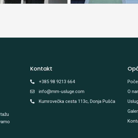
Kontakt
Opć
+385 98 9213 664
Poče
info@mm-usluge.com
O na
Kumrovečka cesta 113c, Donja Pušća
Uslu
Galer
ntažu
Kont
avamo